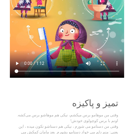
تمیز و پاکیزه
وقتی من موهامو برس میکشم، نیکی هم موهاشو برس می‌کشه.
اونم با برس کوچولوی خودش!
وقتی من دستامو می شورم ، نیکی هم دستاشو تکون میده ، این
یعنی: منم دلم می خواد دستامو بشورم. بعد مامان کمکش می