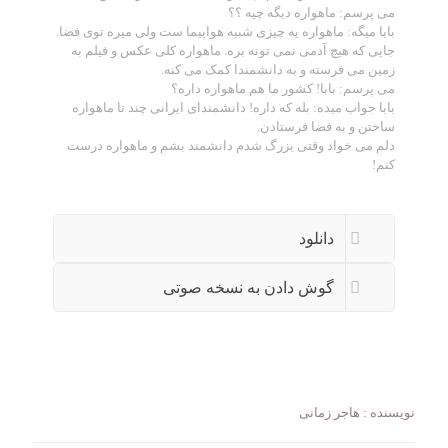
می پرسم: ماهواره دیگه چیه ؟؟
بابا میگه: ماهواره یه چیزی شبیه هواپیما ست ولی میره توی فضا.
جایی که هیچ آدمی نمی تونه بره. ماهواره کلی عکس و فیلم به
زمین می فرسته و به دانشمندا کمک می کنه.
می پرسم: بابا! کشور ما هم ماهواره داره؟
بابا جواب میده: بله که داره! دانشمندای ایرانی چند تا ماهواره
ساختن و به فضا فرستادن.
دلم می خواد وقتی بزرگ شدم دانشمند بشم و ماهواره درست
کنم!
دانلود
گوش دادن به نسخه صوتی
نویسنده : هاجر زمانی