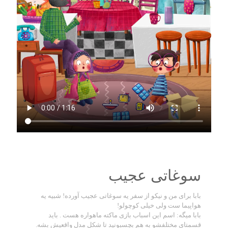
سوغاتی عجیب
بابا برای من و نیکو از سفر یه سوغاتی عجیب آورده! شبیه یه
هواپیما ست ولی خیلی کوچولو!
بابا میگه: اسم این اسباب بازی ماکته ماهواره هست . باید
قسمتای مختلفشو به هم بچسبونید تا شکل مدل واقعیش بشه.