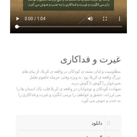
غیرت و فداکاری
مظلومیت و لبان تشنه ی کودکان در واقعه ی کربلا، از پیام های
بزرگ واقعه ی کربلا بود. به ویژه وقتی حرمله حلقوم طفل
شیرخوار را گوش تا گوش دريد.
شهادت کودکان و نوجوانان در واقعه ی کربلا قلب پاك انسان ها را
مى لرزاند، عشق و عواطف را برمى انگيزد و غيرت و فداكارى را
به جنب و جوش مى آورد.
دانلود